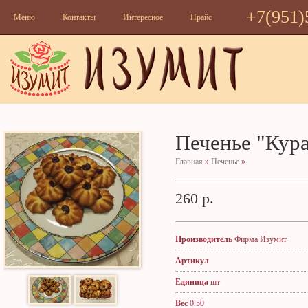
+7(951)
Меню
Контакты
Интересное
Прайс
Печенье "Кур
Главная
»
Печенье
»
260 р.
Производитель
Фирма Изумит
Артикул
Единица
шт
Вес
0.50